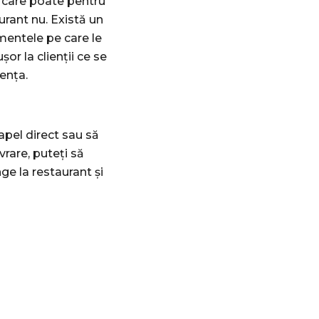
 care poate pentru
urant nu. Există un
mentele pe care le
r la clienții ce se
rența.
apel direct sau să
vrare, puteți să
ge la restaurant și