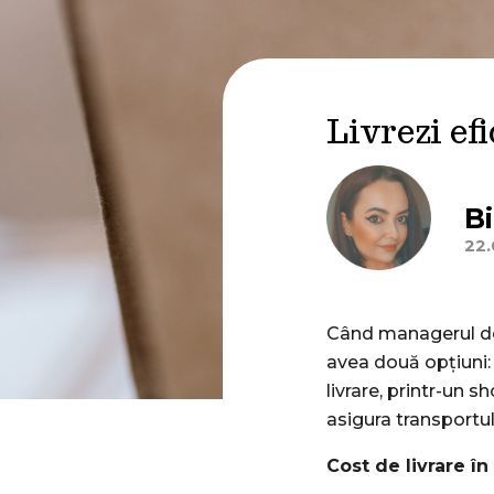
Livrezi ef
B
22.
Când managerul de r
avea două opțiuni: 
livrare, printr-un s
asigura transportul
Cost de livrare în