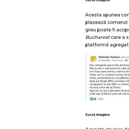
Sursă imagine
Acesta spunea comu
plasează comenzi p
greu poate fi acop
Bucharest
care a s
platformă agregat
Sursă imagine