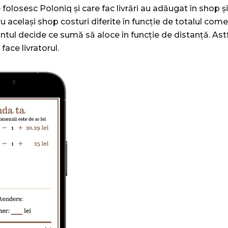
folosesc Poloniq și care fac livrări au adăugat în shop și 
u același shop costuri diferite în funcție de totalul come
antul decide ce sumă să aloce în funcție de distanță. Ast
 face livratorul.