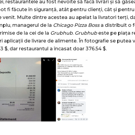
, restaurantele au fost nevoite să facă livrări și să găs
t fi făcute în siguranță, atât pentru clienți, cât și pentru
 venit. Multe dintre acestea au apelat la livratori terți, d
emplu, managerul de la
Chicago Pizza Boss
a distribuit o 
rimise de la cei de la
Grubhub
.
Grubhub
este pe piața r
i aplicații de livrare de alimente. În fotografie se pute
 $, dar restaurantul a încasat doar 376.54 $.