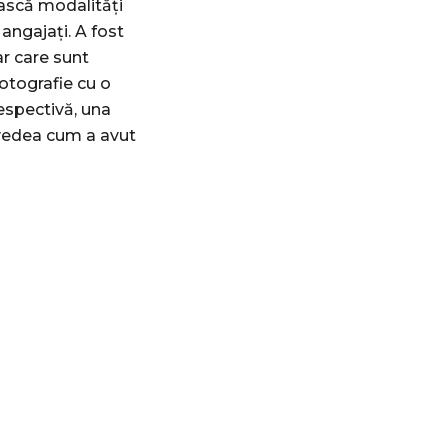
ească modalități
 angajați. A fost
ar care sunt
fotografie cu o
espectivă, una
a vedea cum a avut