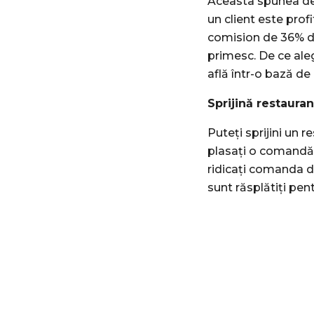
Aceasta spunea de 
un client este prof
comision de 36% di
primesc. De ce aleg
află într-o bază de
Sprijină restauran
Puteți sprijini un 
plasați o comandă d
ridicați comanda di
sunt răsplătiți pe