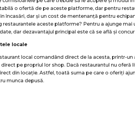
comisioanele pe care trebuie să le acopere și modul în
itabilă o ofertă de pe aceste platforme, dar pentru resta
n încasări, dar și un cost de mentenanță pentru echipa
 restaurantele aceste platforme? Pentru a ajunge mai ușo
 date, dar dezavantajul principal este că se află și concu
tele locale
restaurant local comandând direct de la acesta, printr-un 
irect pe propriul lor shop. Dacă restaurantul nu oferă li
rect din locație. Astfel, toată suma pe care o oferiți ajun
ntru munca depusă.