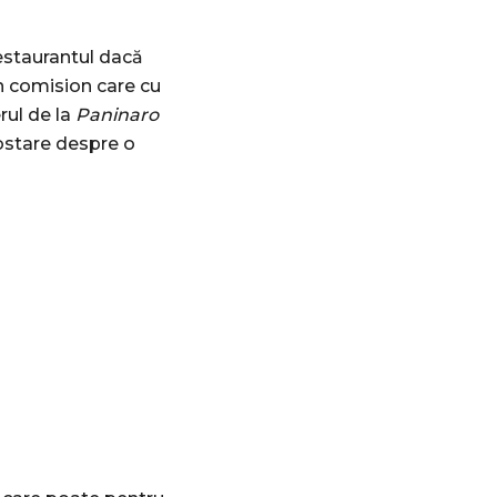
estaurantul dacă
n comision care cu
rul de la
Paninaro
postare despre o