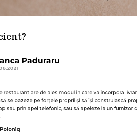
icient?
ianca Paduraru
06.2021
estaurant are de ales modul în care va încorpora livrare
să se bazeze pe forțele proprii și să își construiască pro
hop sau prin apel telefonic, sau să apeleze la un furnizor de
.
 Poloniq