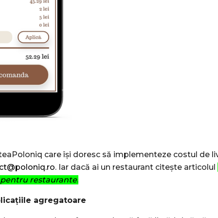
eaPoloniq care își doresc să implementeze costul de liv
ct@poloniq.ro
. Iar dacă ai un restaurant citește articolul
 pentru restaurante
.
licațiile agregatoare