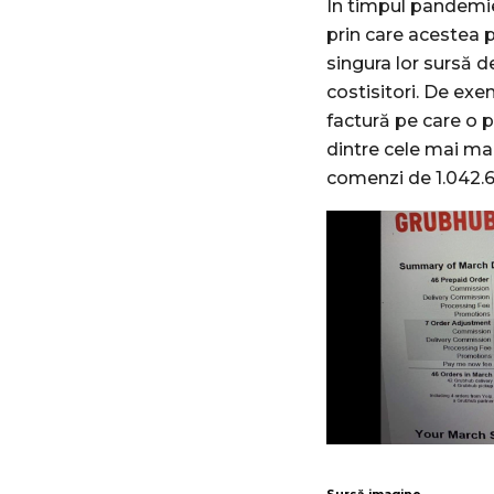
În timpul pandemiei
prin care acestea po
singura lor sursă de
costisitori. De ex
factură pe care o p
dintre cele mai mar
comenzi de 1.042.63