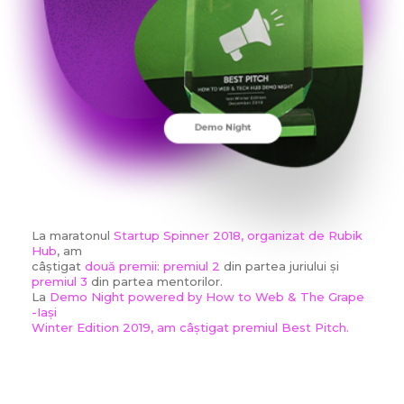
La maratonul
Startup Spinner 2018, organizat de Rubik
Hub
, am
câștigat
două premii: premiul 2
din partea juriului și
premiul 3
din partea mentorilor.
La
Demo Night powered by How to Web & The Grape
-Iași
Winter Edition 2019
, am câștigat premiul
Best Pitch
.