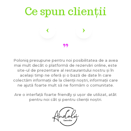
Ce spun clienții
‹
›
ă
Poloniq presupune pentru noi posibilitatea de a avea
ntem
mai mult decât o platformă de rezervări online, este
 Am
site-ul de prezentare al restaurantului nostru și în
r
e
același timp ne oferă și o bază de date în care
ntem
colectăm informații de la clienții noștri, informații care
ne ajută foarte mult să ne formăm o comunitate.
ă.
Are o interfață foarte friendly și ușor de utilizat, atât
e
pentru noi cât și pentru clienții noștri.